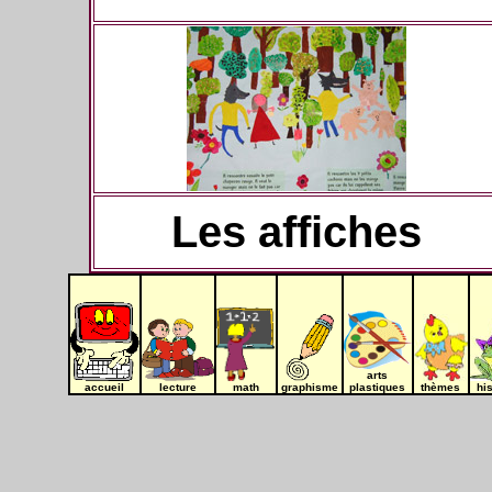
Les affiches
arts
accueil
lecture
math
graphisme
plastiques
thèmes
hi