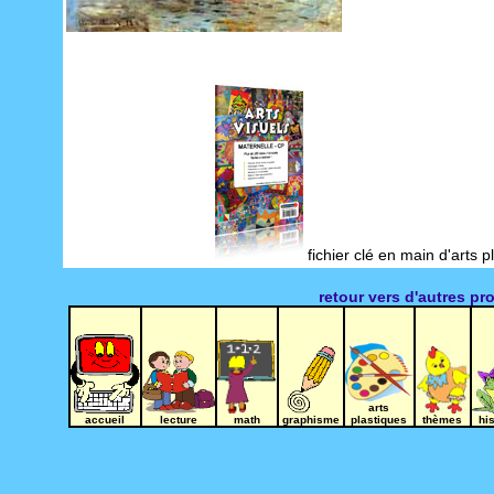
fichier clé en main d'arts 
retour vers d'autres pr
arts
accueil
lecture
math
graphisme
plastiques
thèmes
hi