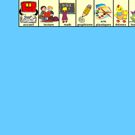
arts
accueil
lecture
math
graphisme
plastiques
thèmes
hi