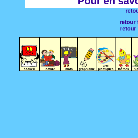
Pour en savoi
reto
retour 
retour
arts
accueil
lecture
math
graphisme
plastiques
thèmes
hi