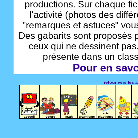
productions. Sur chaque fi
l'activité (photos des diff
"remarques et astuces" vous
Des gabarits sont proposés 
ceux qui ne dessinent pas.
présente dans un classe
Pour en savoi
retour vers les 
arts
accueil
lecture
math
graphisme
plastiques
thèmes
hi