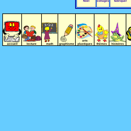
Noël
collages
fabriquer
arts
accueil
lecture
math
graphisme
plastiques
thèmes
histoires