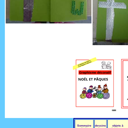
_
Sommaire
dessins
objets à