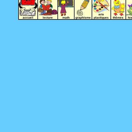
arts
accueil
lecture
math
graphisme
plastiques
thèmes
hi