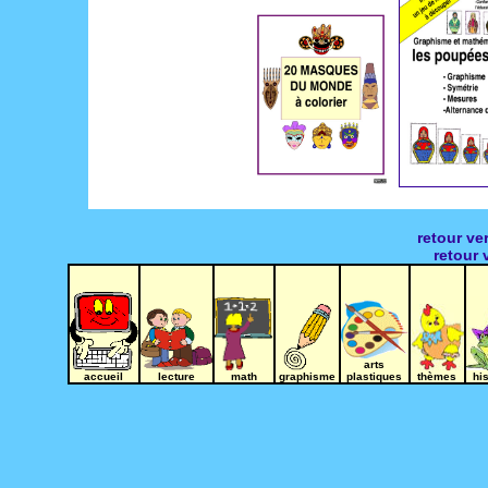
__
_
retour v
retour 
arts
accueil
lecture
math
graphisme
plastiques
thèmes
hi