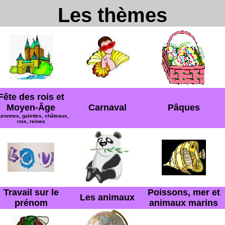
Les thèmes
Fête des rois et
Moyen-Âge
Carnaval
Pâques
uronnes, galettes, châteaux,
rois, reines
Travail sur le
Poissons, mer et
Les animaux
prénom
animaux marins